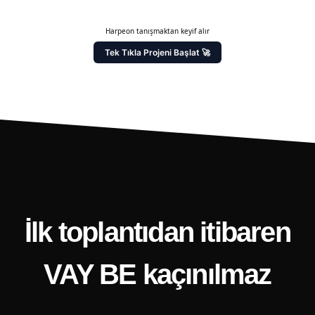
Harpeon tanışmaktan keyif alır
Tek Tıkla Projeni Başlat 🚀
İlk toplantıdan itibaren
VAY BE kaçınılmaz