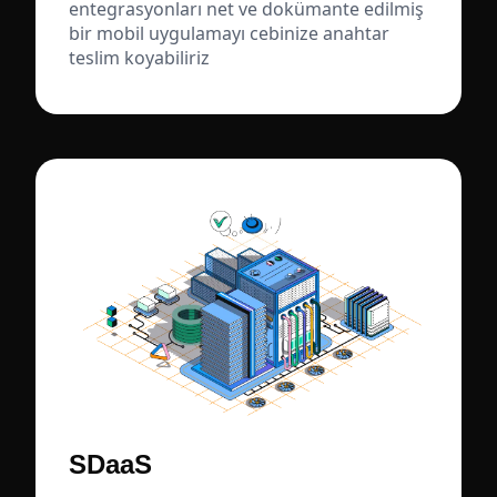
entegrasyonları net ve dokümante edilmiş
bir mobil uygulamayı cebinize anahtar
teslim koyabiliriz
SDaaS